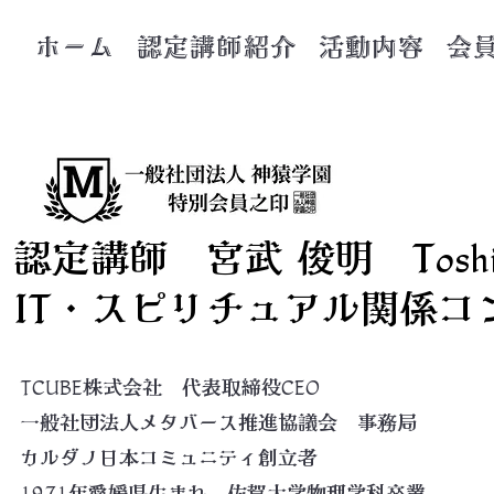
ホーム
認定講師紹介
活動内容
会
​ 認定講師 宮武 俊明 Toshiak
IT・スピリチュアル関係コ
TCUBE株式会社 代表取締役CEO
一般社団法人メタバース推進協議会 事務局
カルダノ日本コミュニティ創立者
1971年愛媛県生まれ。佐賀大学物理学科卒業。